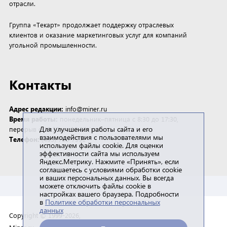
отрасли.
Группа «Текарт» продолжает поддержку отраслевых
клиентов и оказание маркетинговых услуг для компаний
угольной промышленности.
Контакты
Адрес редакции:
info@miner.ru
Время работы:
понедельник–пятница с 8:30 до 17:30,
Для улучшения работы сайта и его
перерыв с 12:30 до 13:30 (мск)
взаимодействия с пользователями мы
Телефон:
(495) 790-7591
используем файлы cookie. Для оценки
эффективности сайта мы используем
Яндекс.Метрику. Нажмите «Принять», если
соглашаетесь с условиями обработки cookie
и ваших персональных данных. Вы всегда
можете отключить файлы cookie в
настройках вашего браузера. Подробности
в
Политике обработки персональных
данных
Copyright © 1999-2026,