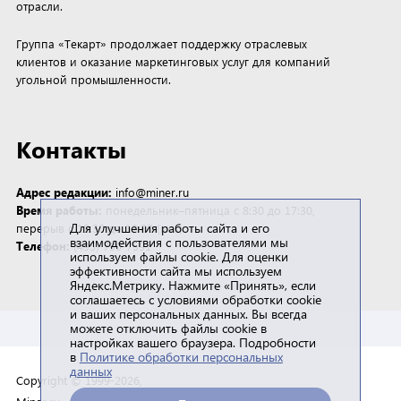
отрасли.
Группа «Текарт» продолжает поддержку отраслевых
клиентов и оказание маркетинговых услуг для компаний
угольной промышленности.
Контакты
Адрес редакции:
info@miner.ru
Время работы:
понедельник–пятница с 8:30 до 17:30,
Для улучшения работы сайта и его
перерыв с 12:30 до 13:30 (мск)
взаимодействия с пользователями мы
Телефон:
(495) 790-7591
используем файлы cookie. Для оценки
эффективности сайта мы используем
Яндекс.Метрику. Нажмите «Принять», если
соглашаетесь с условиями обработки cookie
и ваших персональных данных. Вы всегда
можете отключить файлы cookie в
настройках вашего браузера. Подробности
в
Политике обработки персональных
данных
Copyright © 1999-2026,