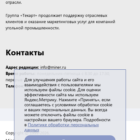
отрасли.
Группа «Текарт» продолжает поддержку отраслевых
клиентов и оказание маркетинговых услуг для компаний
угольной промышленности.
Контакты
Адрес редакции:
info@miner.ru
Время работы:
понедельник–пятница с 8:30 до 17:30,
Для улучшения работы сайта и его
перерыв с 12:30 до 13:30 (мск)
взаимодействия с пользователями мы
Телефон:
(495) 790-7591
используем файлы cookie. Для оценки
эффективности сайта мы используем
Яндекс.Метрику. Нажмите «Принять», если
соглашаетесь с условиями обработки cookie
и ваших персональных данных. Вы всегда
можете отключить файлы cookie в
настройках вашего браузера. Подробности
в
Политике обработки персональных
данных
Copyright © 1999-2026,