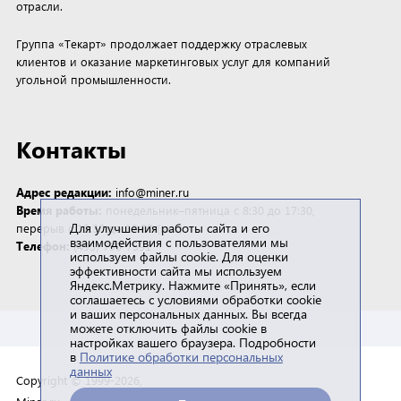
отрасли.
Группа «Текарт» продолжает поддержку отраслевых
клиентов и оказание маркетинговых услуг для компаний
угольной промышленности.
Контакты
Адрес редакции:
info@miner.ru
Время работы:
понедельник–пятница с 8:30 до 17:30,
Для улучшения работы сайта и его
перерыв с 12:30 до 13:30 (мск)
взаимодействия с пользователями мы
Телефон:
(495) 790-7591
используем файлы cookie. Для оценки
эффективности сайта мы используем
Яндекс.Метрику. Нажмите «Принять», если
соглашаетесь с условиями обработки cookie
и ваших персональных данных. Вы всегда
можете отключить файлы cookie в
настройках вашего браузера. Подробности
в
Политике обработки персональных
данных
Copyright © 1999-2026,