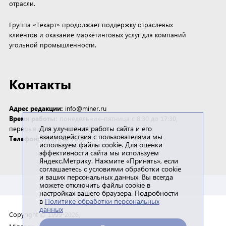
отрасли.
Группа «Текарт» продолжает поддержку отраслевых
клиентов и оказание маркетинговых услуг для компаний
угольной промышленности.
Контакты
Адрес редакции:
info@miner.ru
Время работы:
понедельник–пятница с 8:30 до 17:30,
Для улучшения работы сайта и его
перерыв с 12:30 до 13:30 (мск)
взаимодействия с пользователями мы
Телефон:
(495) 790-7591
используем файлы cookie. Для оценки
эффективности сайта мы используем
Яндекс.Метрику. Нажмите «Принять», если
соглашаетесь с условиями обработки cookie
и ваших персональных данных. Вы всегда
можете отключить файлы cookie в
настройках вашего браузера. Подробности
в
Политике обработки персональных
данных
Copyright © 1999-2026,