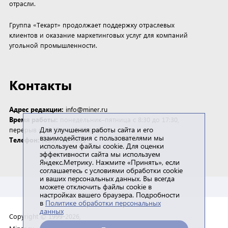
отрасли.
Группа «Текарт» продолжает поддержку отраслевых
клиентов и оказание маркетинговых услуг для компаний
угольной промышленности.
Контакты
Адрес редакции:
info@miner.ru
Время работы:
понедельник–пятница с 8:30 до 17:30,
Для улучшения работы сайта и его
перерыв с 12:30 до 13:30 (мск)
взаимодействия с пользователями мы
Телефон:
(495) 790-7591
используем файлы cookie. Для оценки
эффективности сайта мы используем
Яндекс.Метрику. Нажмите «Принять», если
соглашаетесь с условиями обработки cookie
и ваших персональных данных. Вы всегда
можете отключить файлы cookie в
настройках вашего браузера. Подробности
в
Политике обработки персональных
данных
Copyright © 1999-2026,