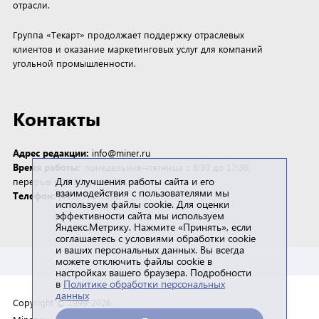
отрасли.
Группа «Текарт» продолжает поддержку отраслевых
клиентов и оказание маркетинговых услуг для компаний
угольной промышленности.
Контакты
Адрес редакции:
info@miner.ru
Время работы:
понедельник–пятница с 8:30 до 17:30,
Для улучшения работы сайта и его
перерыв с 12:30 до 13:30 (мск)
взаимодействия с пользователями мы
Телефон:
(495) 790-7591
используем файлы cookie. Для оценки
эффективности сайта мы используем
Яндекс.Метрику. Нажмите «Принять», если
соглашаетесь с условиями обработки cookie
и ваших персональных данных. Вы всегда
можете отключить файлы cookie в
настройках вашего браузера. Подробности
в
Политике обработки персональных
данных
Copyright © 1999-2026,